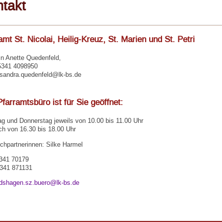
takt
amt St. Nicolai, Heilig-Kreuz, St. Marien und St. Petri
in Anette Quedenfeld,
05341 4098950
-sandra.quedenfeld@lk-bs.de
farramtsbüro ist für Sie geöffnet:
ag und Donnerstag jeweils von 10.00 bis 11.00 Uhr
ch von 16.30 bis 18.00 Uhr
chpartnerinnen: Silke Harmel
5341 70179
341 871131
dshagen.sz.buero@lk-bs.de