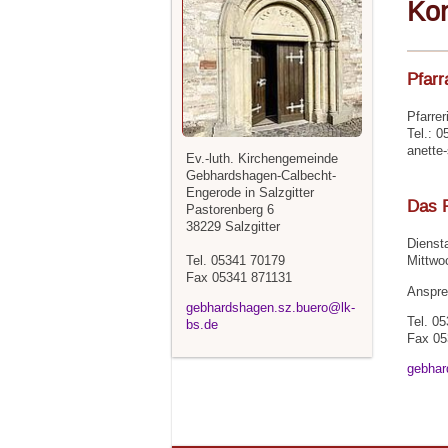
Kon
Pfarr
Pfarrer
Tel.: 
anette
Ev.-luth. Kirchengemeinde
Gebhardshagen-Calbecht-
Engerode in Salzgitter
Das P
Pastorenberg 6
38229 Salzgitter
Dienst
Tel. 05341 70179
Mittwo
Fax 05341 871131
Anspre
gebhardshagen.sz.buero@lk-
Tel. 0
bs.de
Fax 05
gebhar